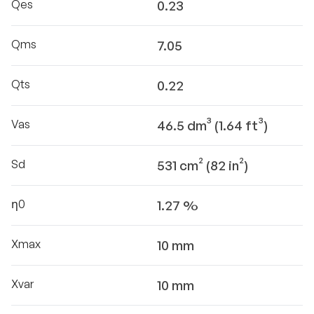
Qes
0.23
Qms
7.05
Qts
0.22
Vas
46.5 dm³ (1.64 ft³)
Sd
531 cm² (82 in²)
η0
1.27 %
Xmax
10 mm
Xvar
10 mm