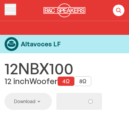
Home
Products
Altavoces LF
12NBX100
Altavoces LF
12NBX100
12
inch
Woofer
4
Ω
8
Ω
Download