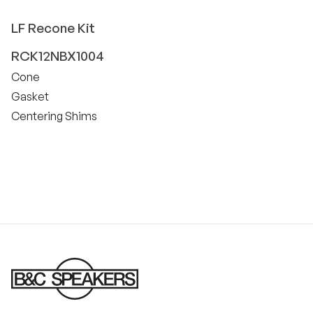
LF
Recone Kit
RCK12NBX1004
Cone
Gasket
Centering Shims