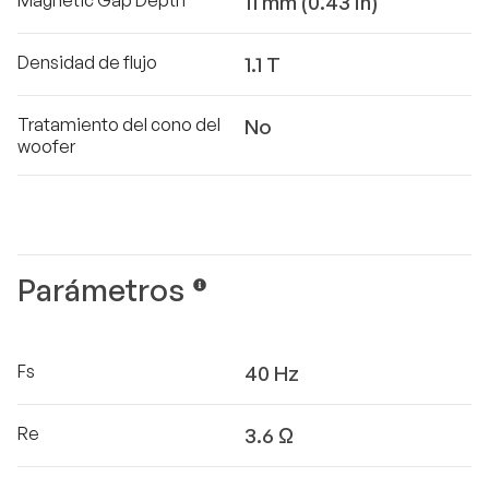
Magnetic Gap Depth
11 mm (0.43 in)
Densidad de flujo
1.1 T
Tratamiento del cono del
No
woofer
Parámetros
Fs
40 Hz
Re
3.6 Ω