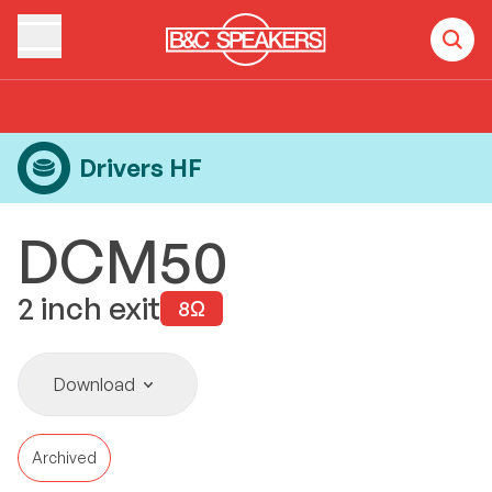
Home
Products
Drivers HF
DCM50
Drivers HF
DCM50
2
inch exit
8
Ω
Download
Archived