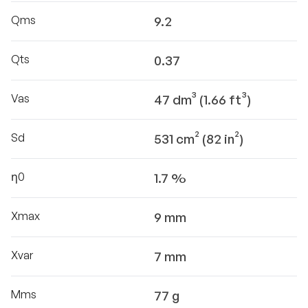
Qms
9.2
Qts
0.37
Vas
47 dm³ (1.66 ft³)
Sd
531 cm² (82 in²)
η0
1.7 %
Xmax
9 mm
Xvar
7 mm
Mms
77 g