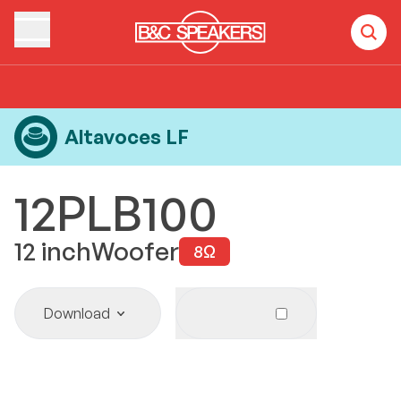
Home
Products
Altavoces LF
12PLB100
Altavoces LF
12PLB100
12
inch
Woofer
8
Ω
Download