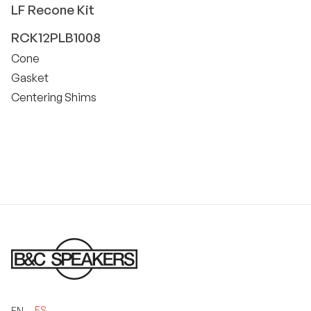
LF
Recone Kit
RCK12PLB1008
Cone
Gasket
Centering Shims
ES
EN