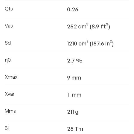
Qts
0.26
Vas
252 dm³ (8.9 ft³)
Sd
1210 cm² (187.6 in²)
η0
2.7 %
Xmax
9 mm
Xvar
11 mm
Mms
211 g
Bl
28 Tm