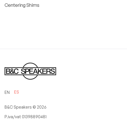
Centering Shims
ES
EN
B&C Speakers ©
2026
P.iva/vat 01398890481