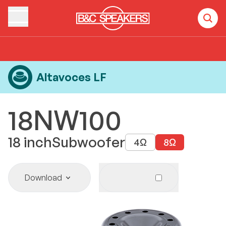
Home
Products
Altavoces LF
18NW100
Altavoces LF
18NW100
18
inch
Subwoofer
4
Ω
8
Ω
Download