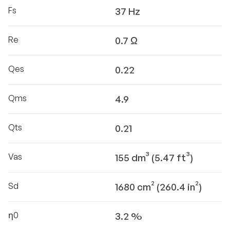
Fs
37 Hz
Re
0.7 Ω
Qes
0.22
Qms
4.9
Qts
0.21
Vas
155 dm³ (5.47 ft³)
Sd
1680 cm² (260.4 in²)
η0
3.2 %