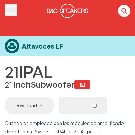
Home
Products
Altavoces LF
21IPAL
Altavoces LF
21IPAL
21
inch
Subwoofer
1
Ω
Download
Cuando es empleado con los módulos de amplificador
de potencia Powersoft IPAL, el 21PAL puede