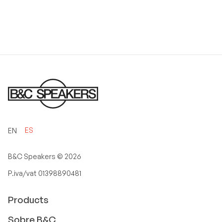
ES
EN
B&C Speakers ©
2026
P.iva/vat 01398890481
Products
Sobre B&C