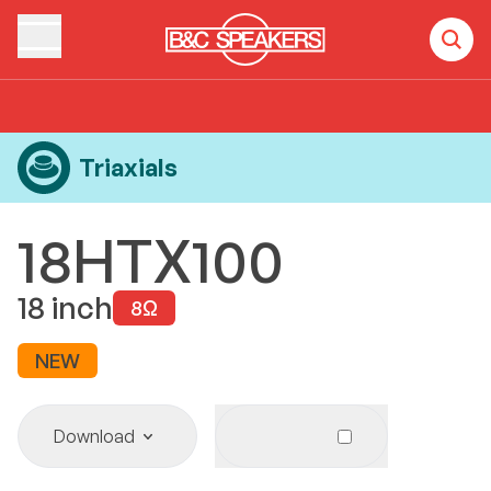
Home
Products
Triaxials
18HTX100
Triaxials
18HTX100
18
inch
8
Ω
NEW
Download