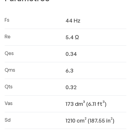
Fs
44 Hz
Re
5.4 Ω
Qes
0.34
Qms
6.3
Qts
0.32
Vas
173 dm³ (6.11 ft³)
Sd
1210 cm² (187.55 in²)